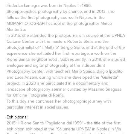
Federica Lamagra was born in Naples in 1986.
She approaches photography by chance, and in 2013, she
follows the first photography course in Naples, in the
MOMAPHOTOGRAPH school of the photographer Marco
Monteriso.
In 2015, she attended the photojournalism course at the UPNEA
Cultural Center with the masters Roberto Stella and the
photojournalist of "Il Mattino" Sergio Siano, and at the end of the
experience she exhibited her first reportage, a work on the
Rione Sanità neighborhood . Subsequently, in 2018, she studied
analogue and digital photography at the Independent
Photography Center, with teachers Mario Spada, Biagio Ippolito
and Luca Anzani, during which she developed the "Giulietta"
project. In 2020 she participated in a documentary and
landscape photography seminar curated by Massimo Siragusa
for Officine Fotografie di Roma.
To this day she continues her photographic journey with
particular interest in social issues.
Exhibitions:
2015: Il Rione Sanità "Paglialone dal 1959" - the title of the first
exhibition exhibited at the "Salumeria UPNEA" in Naples in Via