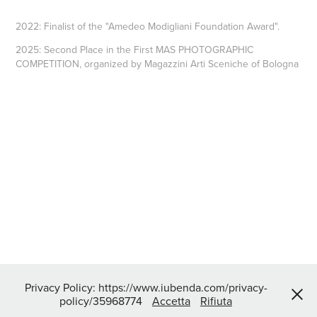
2022: Finalist of the "Amedeo Modigliani Foundation Award".
2025: Second Place in the First MAS PHOTOGRAPHIC
COMPETITION, organized by Magazzini Arti Sceniche of Bologna
Privacy Policy: https://www.iubenda.com/privacy-
policy/35968774
Accetta
Rifiuta
©Federica Lamagra 2022 - Tutti i diritti riservati